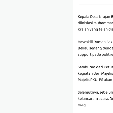
Kepala Desa Krajan 
diinisiasi Muhammad
Krajan yang telah d
Mewakili Rumah Sak
Beliau senang denga
support pada politre
Sambutan dari Ketu
kegiatan dari Majeli
Majelis PKU-PS akan 
Selanjutnya, sebelu
kelancaram acara. D
M.Ag.