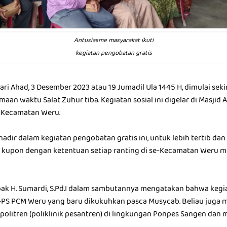
Antusiasme masyarakat ikuti
kegiatan pengobatan gratis
ri Ahad, 3 Desember 2023 atau 19 Jumadil Ula 1445 H, dimulai seki
maan waktu Salat Zuhur tiba. Kegiatan sosial ini digelar di Masjid 
, Kecamatan Weru.
adir dalam kegiatan pengobatan gratis ini, untuk lebih tertib dan
 kupon dengan ketentuan setiap ranting di se-Kecamatan Weru m
k H. Sumardi, S.Pd.I dalam sambutannya mengatakan bahwa kegiat
PS PCM Weru yang baru dikukuhkan pasca Musycab. Beliau juga
politren (poliklinik pesantren) di lingkungan Ponpes Sangen dan