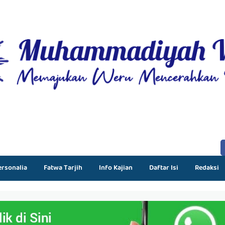
ersonalia
Fatwa Tarjih
Info Kajian
Daftar Isi
Redaksi