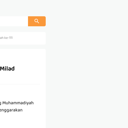
h ke-111
Milad
ang Muhammadiyah
lenggarakan