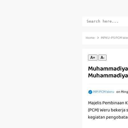
Home
MPKU-PS PCM We
A+
A-
Muhammadiyah 
Muhammadiyah
MPI PCM Weru
on
Ming
Majelis Pembinaan 
(PCM) Weru bekerja
kegiatan pengobatan