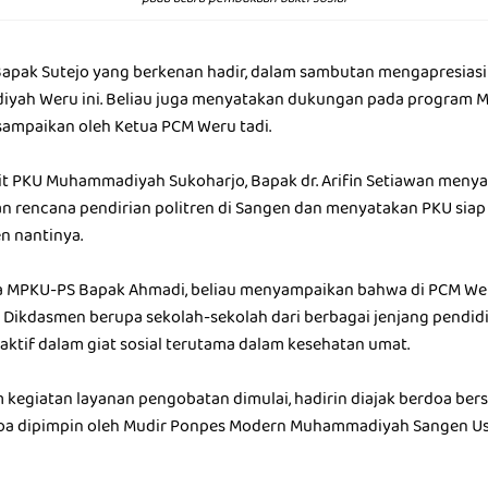
Bapak Sutejo yang berkenan hadir, dalam sambutan mengapresiasi
iyah Weru ini. Beliau juga menyatakan dukungan pada program 
isampaikan oleh Ketua PCM Weru tadi.
it PKU Muhammadiyah Sukoharjo, Bapak dr. Arifin Setiawan meny
n rencana pendirian politren di Sangen dan menyatakan PKU sia
n nantinya.
a MPKU-PS Bapak Ahmadi, beliau menyampaikan bahwa di PCM Wer
s Dikdasmen berupa sekolah-sekolah dari berbagai jenjang pendidi
aktif dalam giat sosial terutama dalam kesehatan umat.
m kegiatan layanan pengobatan dimulai, hadirin diajak berdoa be
oa dipimpin oleh Mudir Ponpes Modern Muhammadiyah Sangen Ustaz