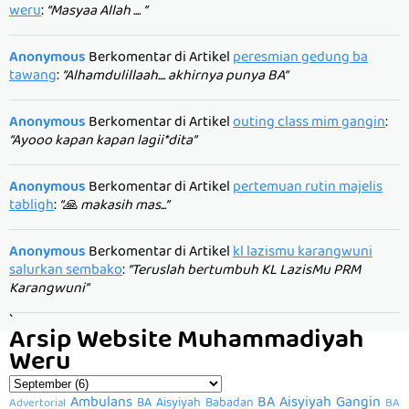
weru
:
“Masyaa Allah .... ”
Anonymous
Berkomentar di Artikel
peresmian gedung ba
tawang
:
“Alhamdulillaah.... akhirnya punya BA”
Anonymous
Berkomentar di Artikel
outing class mim gangin
:
“Ayooo kapan kapan lagii*dita”
Anonymous
Berkomentar di Artikel
pertemuan rutin majelis
tabligh
:
“🙏 makasih mas...”
Anonymous
Berkomentar di Artikel
kl lazismu karangwuni
salurkan sembako
:
“Teruslah bertumbuh KL LazisMu PRM
Karangwuni”
`
Arsip Website Muhammadiyah
Weru
Ambulans
BA Aisyiyah Gangin
BA Aisyiyah Babadan
Advertorial
BA