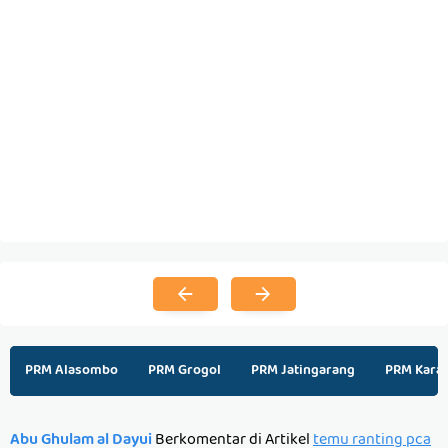
PRM Alasombo
PRM Grogol
PRM Jatingarang
PRM Kara
Abu Ghulam al Dayui
Berkomentar di Artikel
temu ranting pca