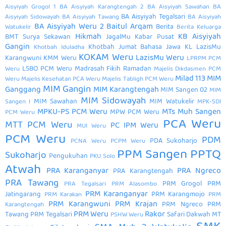
Aisyiyah Grogol 1
BA Aisyiyah Karangtengah 2
BA Aisyiyah Sawahan
BA
BA Aisyiyah Tegalsari
Aisyiyah Sidowayah
BA Aisyiyah Tawang
BA Aisyiyah
BA Aisyiyah Weru 2
Baitul Arqam
Berita
Watukelir
Berita Keluarga
Hikmah
KB Aisyiyah
BMT Surya Sekawan
JagalMu
Kabar Pusat
Gangin
Khotbah Jumat Bahasa Jawa
KL LazisMu
Khotbah Iduladha
KOKAM Weru
LazisMu Weru
Karangwuni
KMM Weru
LPRPM PCM
LSBO PCM Weru
Madrasah Fikih Ramadan
Weru
Majelis Dikdasmen PCM
Milad 113
MIM
Weru
Majelis Kesehatan PCA Weru
Majelis Tabligh PCM Weru
MIM Gangin
Ganggang
MIM Karangtengah
MIM Sangen 02
MIM
MIM Sidowayah
MIM Sawahan
MIM Watukelir
Sangen I
MPK-SDI
MPKU-PS PCM Weru
MTs Muh Sangen
MPW PCM Weru
PCM Weru
PCA Weru
MTT PCM Weru
PC IPM Weru
MUI Weru
PCM Weru
PDM
PDA Sukoharjo
PCNA Weru
PCPM Weru
PPM Sangen
PPTQ
Sukoharjo
Pengukuhan
PKU Solo
Atwah
PRA Karanganyar
PRA Ngreco
PRA Karangtengah
PRA Tawang
PRM Grogol
PRM
PRA Tegalsari
PRM Alasombo
PRM Karanganyar
Jatingarang
PRM Karangmojo
PRM Karakan
PRM
PRM Karangwuni
PRM Krajan
PRM Ngreco
PRM
Karangtengah
PRM Weru
Rakor
Tawang
PRM Tegalsari
Safari Dakwah MT
PSHW Weru