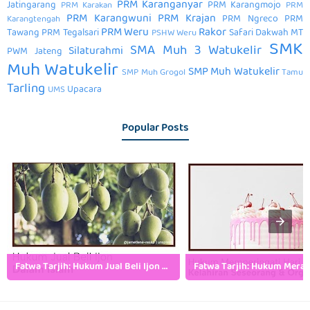
PRM Karanganyar
Jatingarang
PRM Karangmojo
PRM Karakan
PRM
PRM Karangwuni
PRM Krajan
PRM Ngreco
PRM
Karangtengah
PRM Weru
Rakor
Tawang
PRM Tegalsari
Safari Dakwah MT
PSHW Weru
SMK
SMA Muh 3 Watukelir
Silaturahmi
PWM Jateng
Muh Watukelir
SMP Muh Watukelir
SMP Muh Grogol
Tamu
Tarling
Upacara
UMS
Popular Posts
Fatwa Tarjih: Hukum Jual Beli Ijon dalam Islam