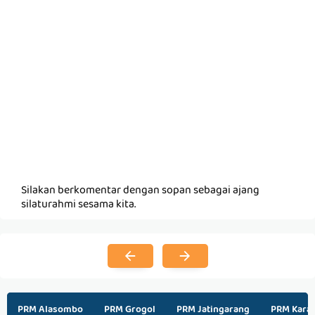
Silakan berkomentar dengan sopan sebagai ajang
silaturahmi sesama kita.
PRM Alasombo
PRM Grogol
PRM Jatingarang
PRM Kara