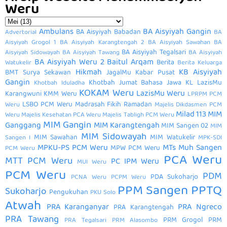
Weru
Ambulans
BA Aisyiyah Gangin
BA Aisyiyah Babadan
Advertorial
BA
Aisyiyah Grogol 1
BA Aisyiyah Karangtengah 2
BA Aisyiyah Sawahan
BA
BA Aisyiyah Tegalsari
Aisyiyah Sidowayah
BA Aisyiyah Tawang
BA Aisyiyah
BA Aisyiyah Weru 2
Baitul Arqam
Berita
Watukelir
Berita Keluarga
Hikmah
KB Aisyiyah
BMT Surya Sekawan
JagalMu
Kabar Pusat
Gangin
Khotbah Jumat Bahasa Jawa
KL LazisMu
Khotbah Iduladha
KOKAM Weru
LazisMu Weru
Karangwuni
KMM Weru
LPRPM PCM
LSBO PCM Weru
Madrasah Fikih Ramadan
Weru
Majelis Dikdasmen PCM
Milad 113
MIM
Weru
Majelis Kesehatan PCA Weru
Majelis Tabligh PCM Weru
MIM Gangin
Ganggang
MIM Karangtengah
MIM Sangen 02
MIM
MIM Sidowayah
MIM Sawahan
MIM Watukelir
Sangen I
MPK-SDI
MPKU-PS PCM Weru
MTs Muh Sangen
MPW PCM Weru
PCM Weru
PCA Weru
MTT PCM Weru
PC IPM Weru
MUI Weru
PCM Weru
PDM
PDA Sukoharjo
PCNA Weru
PCPM Weru
PPM Sangen
PPTQ
Sukoharjo
Pengukuhan
PKU Solo
Atwah
PRA Karanganyar
PRA Ngreco
PRA Karangtengah
PRA Tawang
PRM Grogol
PRM
PRA Tegalsari
PRM Alasombo