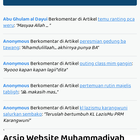
Abu Ghulam al Dayui
Berkomentar di Artikel
temu ranting pca
weru
:
“Masyaa Allah .... ”
Anonymous
Berkomentar di Artikel
peresmian gedung ba
tawang
:
“Alhamdulillaah.... akhirnya punya BA”
Anonymous
Berkomentar di Artikel
outing class mim gangin
:
“Ayooo kapan kapan lagii*dita”
Anonymous
Berkomentar di Artikel
pertemuan rutin majelis
tabligh
:
“🙏 makasih mas...”
Anonymous
Berkomentar di Artikel
kl lazismu karangwuni
salurkan sembako
:
“Teruslah bertumbuh KL LazisMu PRM
Karangwuni”
`
Arsip Website Muhammadiyah