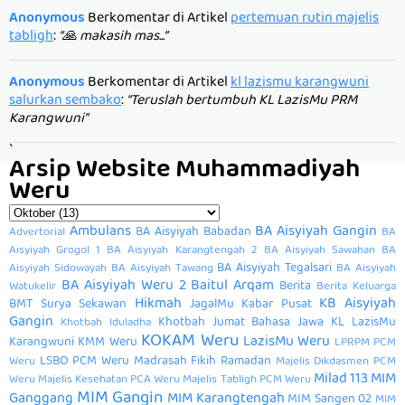
Anonymous
Berkomentar di Artikel
pertemuan rutin majelis
tabligh
:
“🙏 makasih mas...”
Anonymous
Berkomentar di Artikel
kl lazismu karangwuni
salurkan sembako
:
“Teruslah bertumbuh KL LazisMu PRM
Karangwuni”
`
Arsip Website Muhammadiyah
Weru
Ambulans
BA Aisyiyah Gangin
BA Aisyiyah Babadan
Advertorial
BA
Aisyiyah Grogol 1
BA Aisyiyah Karangtengah 2
BA Aisyiyah Sawahan
BA
BA Aisyiyah Tegalsari
Aisyiyah Sidowayah
BA Aisyiyah Tawang
BA Aisyiyah
BA Aisyiyah Weru 2
Baitul Arqam
Berita
Watukelir
Berita Keluarga
Hikmah
KB Aisyiyah
BMT Surya Sekawan
JagalMu
Kabar Pusat
Gangin
Khotbah Jumat Bahasa Jawa
KL LazisMu
Khotbah Iduladha
KOKAM Weru
LazisMu Weru
Karangwuni
KMM Weru
LPRPM PCM
LSBO PCM Weru
Madrasah Fikih Ramadan
Weru
Majelis Dikdasmen PCM
Milad 113
MIM
Weru
Majelis Kesehatan PCA Weru
Majelis Tabligh PCM Weru
MIM Gangin
Ganggang
MIM Karangtengah
MIM Sangen 02
MIM