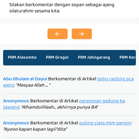
Silakan berkomentar dengan sopan sebagai ajang
silaturahmi sesama kita.
PRM Alasombo
PRM Grogol
PRM Jatingarang
PRM Kara
Abu Ghulam al Dayui
Berkomentar di Artikel
temu ranting pca
weru
:
“Masyaa Allah .... ”
Anonymous
Berkomentar di Artikel
peresmian gedung ba
tawang
:
“Alhamdulillaah.... akhirnya punya BA”
Anonymous
Berkomentar di Artikel
outing class mim gangin
:
“Ayooo kapan kapan lagii*dita”