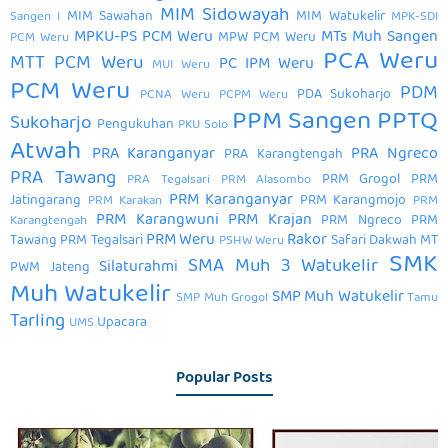
MIM Sidowayah
MIM Sawahan
MIM Watukelir
Sangen I
MPK-SDI
MPKU-PS PCM Weru
MTs Muh Sangen
MPW PCM Weru
PCM Weru
PCA Weru
MTT PCM Weru
PC IPM Weru
MUI Weru
PCM Weru
PDM
PDA Sukoharjo
PCNA Weru
PCPM Weru
PPM Sangen
PPTQ
Sukoharjo
Pengukuhan
PKU Solo
Atwah
PRA Karanganyar
PRA Ngreco
PRA Karangtengah
PRA Tawang
PRM Grogol
PRM
PRA Tegalsari
PRM Alasombo
PRM Karanganyar
Jatingarang
PRM Karangmojo
PRM Karakan
PRM
PRM Karangwuni
PRM Krajan
PRM Ngreco
PRM
Karangtengah
PRM Weru
Rakor
Tawang
PRM Tegalsari
Safari Dakwah MT
PSHW Weru
SMK
SMA Muh 3 Watukelir
Silaturahmi
PWM Jateng
Muh Watukelir
SMP Muh Watukelir
SMP Muh Grogol
Tamu
Tarling
Upacara
UMS
Popular Posts