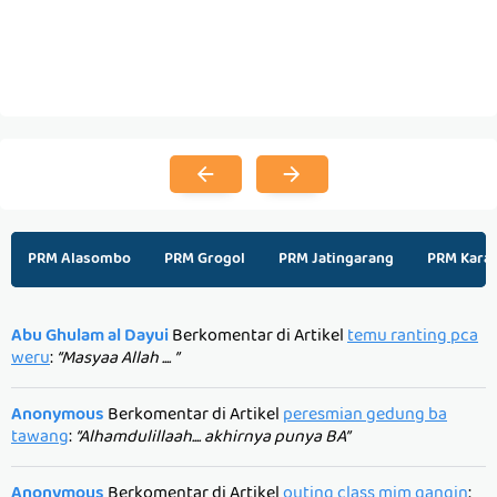
PRM Alasombo
PRM Grogol
PRM Jatingarang
PRM Kara
Abu Ghulam al Dayui
Berkomentar di Artikel
temu ranting pca
weru
:
“Masyaa Allah .... ”
Anonymous
Berkomentar di Artikel
peresmian gedung ba
tawang
:
“Alhamdulillaah.... akhirnya punya BA”
Anonymous
Berkomentar di Artikel
outing class mim gangin
: