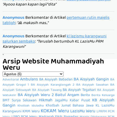
“Ayooo kapan kapan lagii*dita”
Anonymous
Berkomentar di Artikel
pertemuan rutin majelis
tabligh
:
“🙏 makasih mas...”
Anonymous
Berkomentar di Artikel
kl lazismu karangwuni
salurkan sembako
:
“Teruslah bertumbuh KL LazisMu PRM
Karangwuni”
`
Arsip Website Muhammadiyah
Weru
Ambulans
BA Aisyiyah Gangin
BA Aisyiyah Babadan
Advertorial
BA
Aisyiyah Grogol 1
BA Aisyiyah Karangtengah 2
BA Aisyiyah Sawahan
BA
BA Aisyiyah Tegalsari
Aisyiyah Sidowayah
BA Aisyiyah Tawang
BA Aisyiyah
BA Aisyiyah Weru 2
Baitul Arqam
Berita
Watukelir
Berita Keluarga
Hikmah
KB Aisyiyah
BMT Surya Sekawan
JagalMu
Kabar Pusat
Gangin
Khotbah Jumat Bahasa Jawa
KL LazisMu
Khotbah Iduladha
KOKAM Weru
LazisMu Weru
Karangwuni
KMM Weru
LPRPM PCM