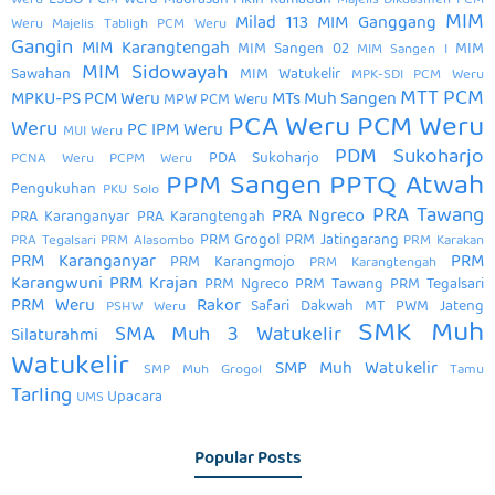
LSBO PCM Weru
Madrasah Fikih Ramadan
Weru
Majelis Dikdasmen PCM
MIM
Milad 113
MIM Ganggang
Weru
Majelis Tabligh PCM Weru
Gangin
MIM Karangtengah
MIM Sangen 02
MIM
MIM Sangen I
MIM Sidowayah
Sawahan
MIM Watukelir
MPK-SDI PCM Weru
MTT PCM
MPKU-PS PCM Weru
MTs Muh Sangen
MPW PCM Weru
PCA Weru
PCM Weru
Weru
PC IPM Weru
MUI Weru
PDM Sukoharjo
PDA Sukoharjo
PCNA Weru
PCPM Weru
PPM Sangen
PPTQ Atwah
Pengukuhan
PKU Solo
PRA Tawang
PRA Ngreco
PRA Karanganyar
PRA Karangtengah
PRM Grogol
PRM Jatingarang
PRA Tegalsari
PRM Alasombo
PRM Karakan
PRM Karanganyar
PRM
PRM Karangmojo
PRM Karangtengah
Karangwuni
PRM Krajan
PRM Ngreco
PRM Tawang
PRM Tegalsari
PRM Weru
Rakor
Safari Dakwah MT PWM Jateng
PSHW Weru
SMK Muh
SMA Muh 3 Watukelir
Silaturahmi
Watukelir
SMP Muh Watukelir
SMP Muh Grogol
Tamu
Tarling
Upacara
UMS
Popular Posts